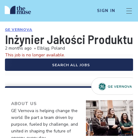
SIGN IN
GE VERNOVA
Inżynier Jakości Produktu 
2 months ago
•
Elbląg, Poland
This job is no longer available.
SEARCH ALL JOBS
ABOUT US
GE Vernova is helping change the
world. Be part a team driven by
purpose, fueled by challenge, and
united in shaping the future of
energy, every day.