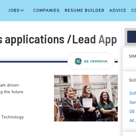
JOBS
COMPANIES
RESUME BUILDER
ADVICE
C
s applications /Lead Applic
SIM
SU
eam driven
ng the future
Sof
Sen
GE
, Technology
All