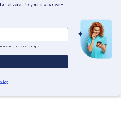
te
delivered to your inbox every
ice and job search tips.
olicy
.