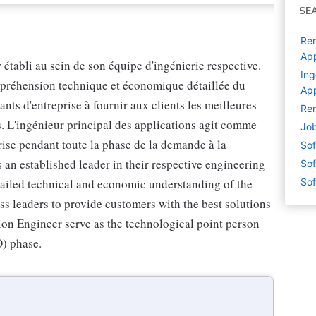
SE
Rem
App
 établi au sein de son équipe d'ingénierie respective.
Ing
compréhension technique et économique détaillée du
App
ants d'entreprise à fournir aux clients les meilleures
Rem
es. L'ingénieur principal des applications agit comme
Job
ise pendant toute la phase de la demande à la
Sof
n established leader in their respective engineering
Sof
tailed technical and economic understanding of the
Sof
ess leaders to provide customers with the best solutions
ion Engineer serve as the technological point person
O) phase.