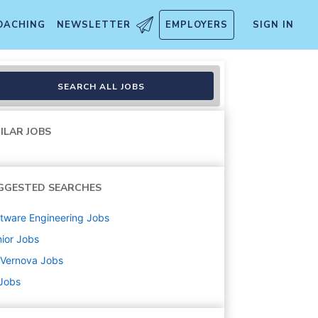
OACHING
NEWSLETTER
EMPLOYERS
SIGN IN
ation Engineer
SEARCH ALL JOBS
ILAR JOBS
GGESTED SEARCHES
tware Engineering
Jobs
ior
Jobs
 Vernova
Jobs
 Jobs