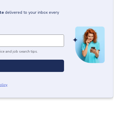
te
delivered to your inbox every
ice and job search tips.
olicy
.