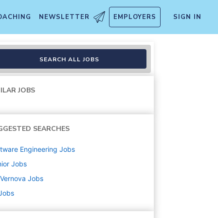
OACHING
NEWSLETTER
EMPLOYERS
SIGN IN
ions - Senior Electrical Sub
SEARCH ALL JOBS
ILAR JOBS
GGESTED SEARCHES
tware Engineering
Jobs
ior
Jobs
 Vernova
Jobs
 Jobs