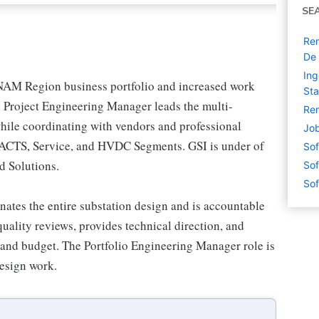
SE
Rem
De 
Ing
 NAM Region business portfolio and increased work
Sta
e Project Engineering Manager leads the multi-
Rem
while coordinating with vendors and professional
Job
ACTS, Service, and HVDC Segments. GSI is under of
Sof
d Solutions.
Sof
Sof
ates the entire substation design and is accountable
uality reviews, provides technical direction, and
 and budget. The Portfolio Engineering Manager role is
design work.