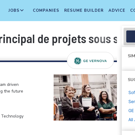
JOBS
COMPANIES
RESUME BUILDER
ADVICE
C
rincipal de projets sous stat
SIM
SU
eam driven
ng the future
Sof
Sen
GE
, Technology
All