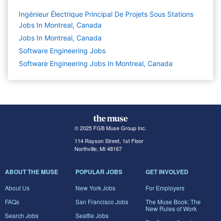
Ingénieur Électrique Principal De Projets Sous Stations
Jobs In Montreal, Canada
Jobs In Montreal, Canada
Software Engineering
Jobs
Software Engineering Jobs In Montreal, Canada
© 2025 FGB Muse Group Inc.
114 Rayson Street, 1st Floor
Northville, MI 48167
ABOUT THE MUSE
POPULAR JOBS
GET INVOLVED
About Us
New York Jobs
For Employers
FAQs
San Francisco Jobs
The Muse Book: The
New Rules of Work
Search Jobs
Seattle Jobs