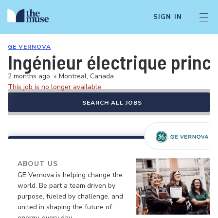
SIGN IN
GE VERNOVA
Ingénieur électrique princi
2 months ago
•
Montreal, Canada
This job is no longer available.
SEARCH ALL JOBS
ABOUT US
GE Vernova is helping change the
world. Be part a team driven by
purpose, fueled by challenge, and
united in shaping the future of
energy, every day.