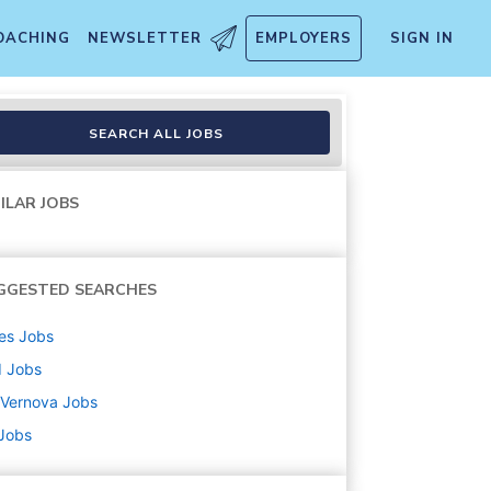
OACHING
NEWSLETTER
EMPLOYERS
SIGN IN
SEARCH ALL JOBS
ILAR JOBS
GGESTED SEARCHES
es
Jobs
d
Jobs
 Vernova
Jobs
 Jobs