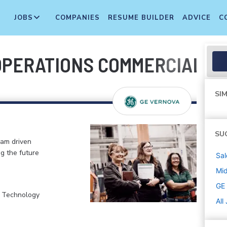
JOBS
COMPANIES
RESUME BUILDER
ADVICE
C
 OPERATIONS COMMERCIALES
SIM
SU
eam driven
ng the future
Sal
Mi
GE
, Technology
All