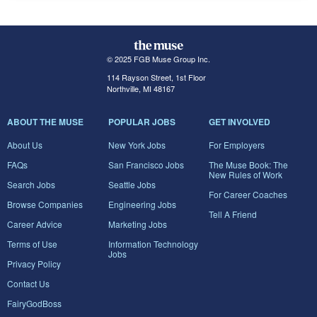
© 2025 FGB Muse Group Inc.
114 Rayson Street, 1st Floor
Northville, MI 48167
ABOUT THE MUSE
POPULAR JOBS
GET INVOLVED
About Us
New York Jobs
For Employers
FAQs
San Francisco Jobs
The Muse Book: The
New Rules of Work
Search Jobs
Seattle Jobs
For Career Coaches
Browse Companies
Engineering Jobs
Tell A Friend
Career Advice
Marketing Jobs
Terms of Use
Information Technology
Jobs
Privacy Policy
Contact Us
FairyGodBoss