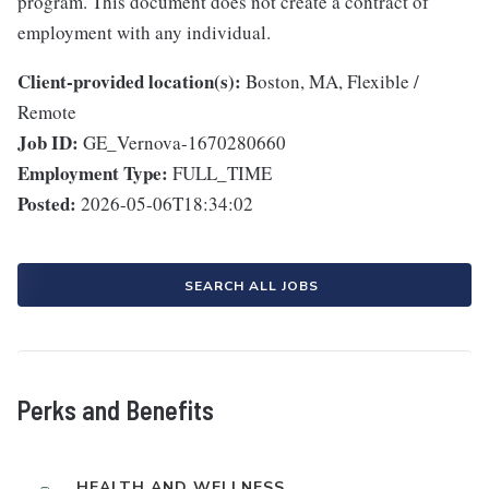
program. This document does not create a contract of
employment with any individual.
Client-provided location(s):
Boston, MA, Flexible /
Remote
Job ID:
GE_Vernova-1670280660
Employment Type:
FULL_TIME
Posted:
2026-05-06T18:34:02
SEARCH ALL JOBS
Perks and Benefits
HEALTH AND WELLNESS