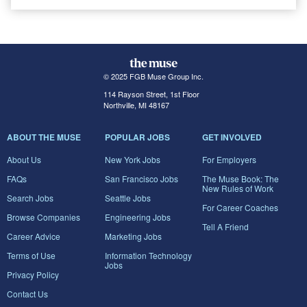
© 2025 FGB Muse Group Inc.
114 Rayson Street, 1st Floor
Northville, MI 48167
ABOUT THE MUSE
POPULAR JOBS
GET INVOLVED
About Us
New York Jobs
For Employers
FAQs
San Francisco Jobs
The Muse Book: The
New Rules of Work
Search Jobs
Seattle Jobs
For Career Coaches
Browse Companies
Engineering Jobs
Tell A Friend
Career Advice
Marketing Jobs
Terms of Use
Information Technology
Jobs
Privacy Policy
Contact Us