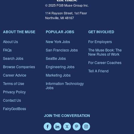
© 2025 FGB Muse Group Inc.
114 Rayson Street, 1st Floor
Northville, MI 48167
ABOUT THE MUSE
POPULAR JOBS
GET INVOLVED
About Us
New York Jobs
For Employers
FAQs
San Francisco Jobs
The Muse Book: The
New Rules of Work
Search Jobs
Seattle Jobs
For Career Coaches
Browse Companies
Engineering Jobs
Tell A Friend
Career Advice
Marketing Jobs
Terms of Use
Information Technology
Jobs
Privacy Policy
Contact Us
FairyGodBoss
JOIN THE CONVERSATION