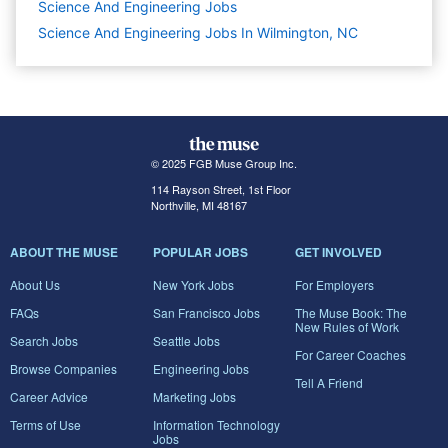
Science And Engineering
Jobs
Science And Engineering Jobs In Wilmington, NC
© 2025 FGB Muse Group Inc.
114 Rayson Street, 1st Floor
Northville, MI 48167
ABOUT THE MUSE
POPULAR JOBS
GET INVOLVED
About Us
New York Jobs
For Employers
FAQs
San Francisco Jobs
The Muse Book: The
New Rules of Work
Search Jobs
Seattle Jobs
For Career Coaches
Browse Companies
Engineering Jobs
Tell A Friend
Career Advice
Marketing Jobs
Terms of Use
Information Technology
Jobs