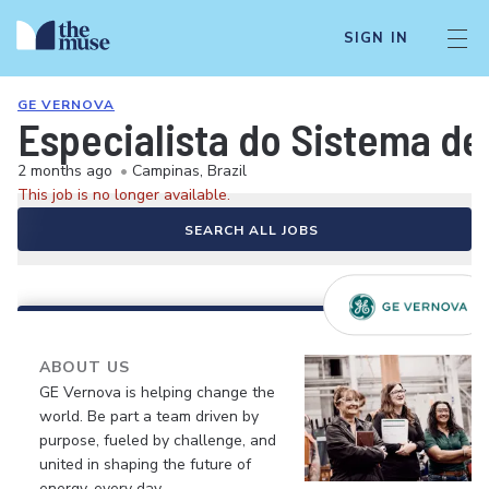
SIGN IN
GE VERNOVA
Especialista do Sistema d
2 months ago
•
Campinas, Brazil
This job is no longer available.
SEARCH ALL JOBS
ABOUT US
GE Vernova is helping change the
world. Be part a team driven by
purpose, fueled by challenge, and
united in shaping the future of
energy, every day.