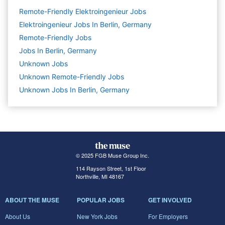
Remote-Friendly Elektroingenieur Jobs
Elektroingenieur Jobs In Berlin, Germany
Remote-Friendly Jobs
Jobs In Berlin, Germany
Unknown
Jobs
Unknown Remote-Friendly Jobs
Unknown Jobs In Berlin, Germany
© 2025 FGB Muse Group Inc.
114 Rayson Street, 1st Floor
Northville, MI 48167
ABOUT THE MUSE
POPULAR JOBS
GET INVOLVED
About Us
New York Jobs
For Employers