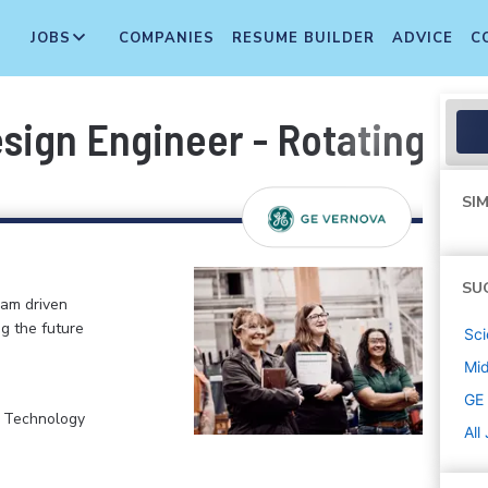
JOBS
COMPANIES
RESUME BUILDER
ADVICE
C
sign Engineer - Rotating Ele
SIM
SU
eam driven
ng the future
Sci
Mi
GE
, Technology
All