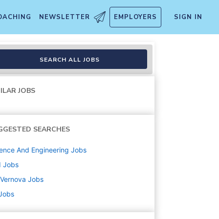
OACHING
NEWSLETTER
EMPLOYERS
SIGN IN
ctrical Machines
SEARCH ALL JOBS
ILAR JOBS
GGESTED SEARCHES
ence And Engineering
Jobs
d
Jobs
 Vernova
Jobs
 Jobs