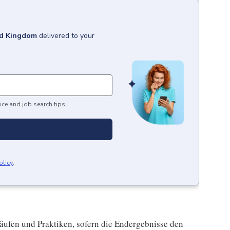
ed Kingdom
delivered to your
ice and job search tips.
olicy
.
äufen und Praktiken, sofern die Endergebnisse den