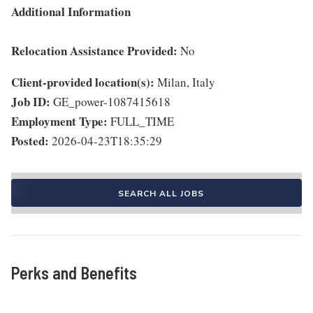
Additional Information
Relocation Assistance Provided:
No
Client-provided location(s):
Milan, Italy
Job ID:
GE_power-1087415618
Employment Type:
FULL_TIME
Posted:
2026-04-23T18:35:29
SEARCH ALL JOBS
Perks and Benefits