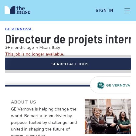
SIGN IN
GE VERNOVA
Directeur de projets intern
3+ months ago
•
Milan, Italy
This job is no longer available.
SEARCH ALL JOBS
ABOUT US
GE Vernova is helping change the
world. Be part a team driven by
purpose, fueled by challenge, and
united in shaping the future of
energy, every day.