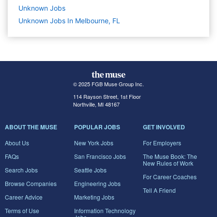
Unknown
Jobs
Unknown Jobs In Melbourne, FL
© 2025 FGB Muse Group Inc.
114 Rayson Street, 1st Floor
Northville, MI 48167
ABOUT THE MUSE
POPULAR JOBS
GET INVOLVED
About Us
New York Jobs
For Employers
FAQs
San Francisco Jobs
The Muse Book: The
New Rules of Work
Search Jobs
Seattle Jobs
For Career Coaches
Browse Companies
Engineering Jobs
Tell A Friend
Career Advice
Marketing Jobs
Terms of Use
Information Technology