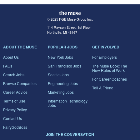
© 2025 FGB Muse Group Inc.
114 Rayson Street, 1st Floor
Northville, MI 48167
ABOUT THE MUSE
POPULAR JOBS
GET INVOLVED
About Us
New York Jobs
For Employers
FAQs
San Francisco Jobs
The Muse Book: The
New Rules of Work
Search Jobs
Seattle Jobs
For Career Coaches
Browse Companies
Engineering Jobs
Tell A Friend
Career Advice
Marketing Jobs
Terms of Use
Information Technology
Jobs
Privacy Policy
Contact Us
FairyGodBoss
JOIN THE CONVERSATION