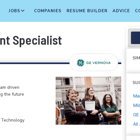
JOBS
COMPANIES
RESUME BUILDER
ADVICE
C
 Specialist
SIM
SU
eam driven
ng the future
Ma
Mi
GE
, Technology
All