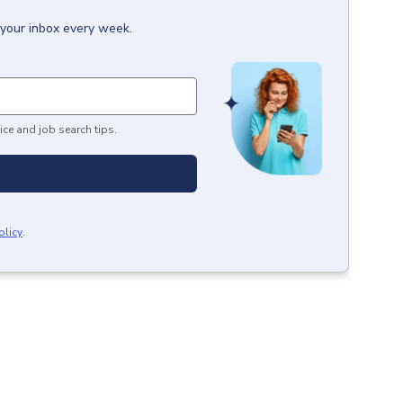
 your inbox every week.
ice and job search tips.
olicy
.