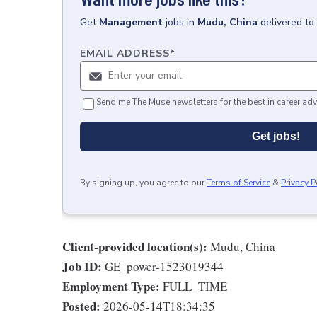
Get
Management
jobs
in
Mudu, China
delivered to
EMAIL ADDRESS
*
Send me The Muse newsletters for the best in career adv
Get jobs!
By signing up, you agree to our
Terms of Service
&
Privacy P
Client-provided location(s):
Mudu, China
Job ID:
GE_power-1523019344
Employment Type:
FULL_TIME
Posted:
2026-05-14T18:34:35