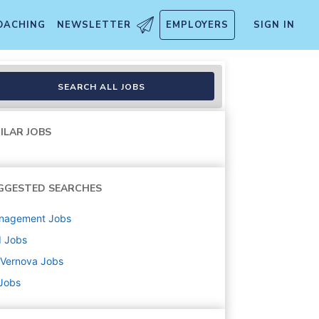
OACHING
NEWSLETTER
EMPLOYERS
SIGN IN
SEARCH ALL JOBS
ILAR JOBS
GGESTED SEARCHES
nagement
Jobs
d
Jobs
 Vernova
Jobs
 Jobs