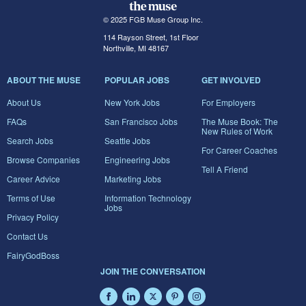
© 2025 FGB Muse Group Inc.
114 Rayson Street, 1st Floor
Northville, MI 48167
ABOUT THE MUSE
POPULAR JOBS
GET INVOLVED
About Us
New York Jobs
For Employers
FAQs
San Francisco Jobs
The Muse Book: The
New Rules of Work
Search Jobs
Seattle Jobs
For Career Coaches
Browse Companies
Engineering Jobs
Tell A Friend
Career Advice
Marketing Jobs
Terms of Use
Information Technology
Jobs
Privacy Policy
Contact Us
FairyGodBoss
JOIN THE CONVERSATION