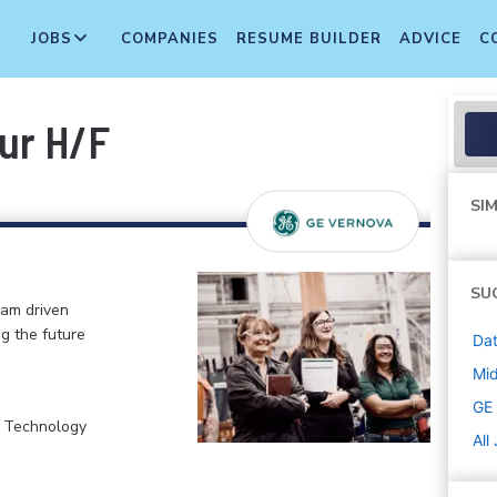
JOBS
COMPANIES
RESUME BUILDER
ADVICE
C
ur H/F
SIM
SU
eam driven
ng the future
Dat
Mi
GE
, Technology
All