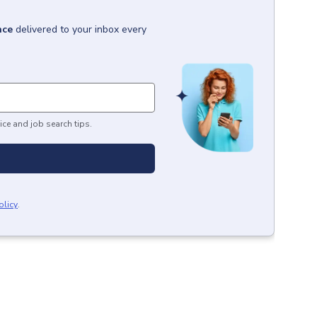
nce
delivered to your inbox every
ice and job search tips.
olicy
.