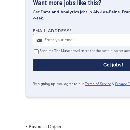
Want more jobs like this?
Get
Data and Analytics
jobs
in
Aix-les-Bains, Fra
week.
EMAIL ADDRESS
*
Send me The Muse newsletters for the best in career adv
Get jobs!
By signing up, you agree to our
Terms of Service
&
Privacy P
• Business Object