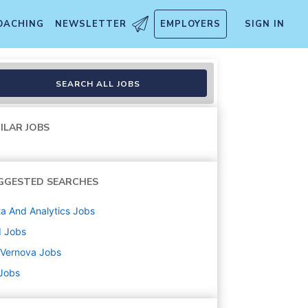
OACHING
NEWSLETTER
EMPLOYERS
SIGN IN
SEARCH ALL JOBS
ILAR JOBS
GGESTED SEARCHES
a And Analytics
Jobs
d
Jobs
 Vernova
Jobs
 Jobs