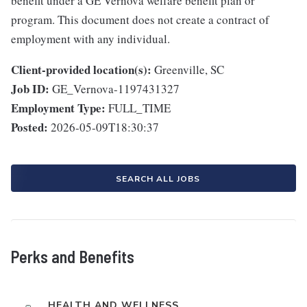
benefit under a GE Vernova welfare benefit plan or
program. This document does not create a contract of
employment with any individual.
Client-provided location(s):
Greenville, SC
Job ID:
GE_Vernova-1197431327
Employment Type:
FULL_TIME
Posted:
2026-05-09T18:30:37
SEARCH ALL JOBS
Perks and Benefits
HEALTH AND WELLNESS