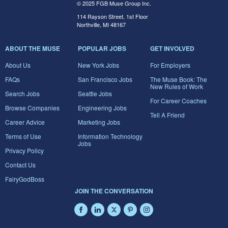
© 2025 FGB Muse Group Inc.
114 Rayson Street, 1st Floor
Northville, MI 48167
ABOUT THE MUSE
POPULAR JOBS
GET INVOLVED
About Us
New York Jobs
For Employers
FAQs
San Francisco Jobs
The Muse Book: The
New Rules of Work
Search Jobs
Seattle Jobs
For Career Coaches
Browse Companies
Engineering Jobs
Tell A Friend
Career Advice
Marketing Jobs
Terms of Use
Information Technology
Jobs
Privacy Policy
Contact Us
FairyGodBoss
JOIN THE CONVERSATION