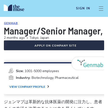
SIGN IN
GENMAB
Manager/Senior Manager, S
2 months ago
•
Tokyo, Japan
APPLY ON COMPANY SITE
Size:
1001-5000 employees
Industry:
Biotechnology, Pharmaceutical
VIEW COMPANY PROFILE
ジェンマブは革新的な抗体医薬の開発に注力し、患者