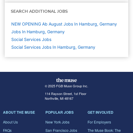
SEARCH ADDITIONAL JOBS
NEW OPENING Ab August Jobs In Hamburg, Germany
Jobs In Hamburg, Germany
Social Services
Jobs
Social Services Jobs In Hamburg, Germany
© 2025 FGB Muse Group Inc.
114 Rayson Street, 1st Floor
Northville, MI 48167
ABOUT THE MUSE
POPULAR JOBS
GET INVOLVED
About Us
New York Jobs
For Employers
FAQs
San Francisco Jobs
The Muse Book: The