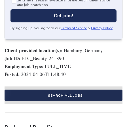
Send me The Muse newsletters for the best in career advice
and job search tips.
Get jobs!
By signing up, you agree to our
Terms of Service
&
Privacy Policy
.
Client-provided location(s):
Hamburg, Germany
Job ID:
ELC_Beauty-241890
Employment Type:
FULL_TIME
Posted:
2024-04-06T11:48:40
SEARCH ALL JOBS