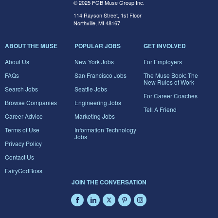
© 2025 FGB Muse Group Inc.
114 Rayson Street, 1st Floor
Northville, MI 48167
ABOUT THE MUSE
POPULAR JOBS
GET INVOLVED
About Us
New York Jobs
For Employers
FAQs
San Francisco Jobs
The Muse Book: The
New Rules of Work
Search Jobs
Seattle Jobs
For Career Coaches
Browse Companies
Engineering Jobs
Tell A Friend
Career Advice
Marketing Jobs
Terms of Use
Information Technology
Jobs
Privacy Policy
Contact Us
FairyGodBoss
JOIN THE CONVERSATION