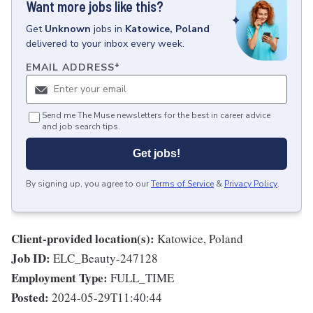
Want more jobs like this?
Get
Unknown
jobs
in
Katowice, Poland
delivered to your inbox every week.
EMAIL ADDRESS
*
Send me The Muse newsletters for the best in career advice
and job search tips.
Get jobs!
By signing up, you agree to our
Terms of Service
&
Privacy Policy
.
Client-provided location(s):
Katowice, Poland
Job ID:
ELC_Beauty-247128
Employment Type:
FULL_TIME
Posted:
2024-05-29T11:40:44