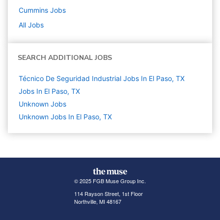
Cummins
Jobs
All Jobs
SEARCH ADDITIONAL JOBS
Técnico De Seguridad Industrial Jobs In El Paso, TX
Jobs In El Paso, TX
Unknown
Jobs
Unknown Jobs In El Paso, TX
© 2025 FGB Muse Group Inc.
114 Rayson Street, 1st Floor
Northville, MI 48167