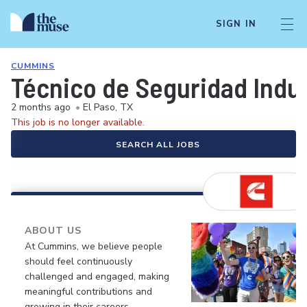
SIGN IN
CUMMINS
Técnico de Seguridad Indust
2 months ago
•
El Paso, TX
This job is no longer available.
SEARCH ALL JOBS
ABOUT US
At Cummins, we believe people
should feel continuously
challenged and engaged, making
meaningful contributions and
growing in their careers.