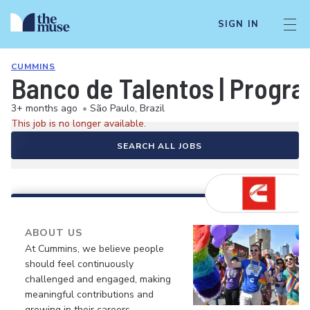
SIGN IN
CUMMINS
Banco de Talentos | Progr
3+ months ago
•
São Paulo, Brazil
This job is no longer available.
SEARCH ALL JOBS
ABOUT US
At Cummins, we believe people
should feel continuously
challenged and engaged, making
meaningful contributions and
growing in their careers.