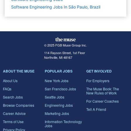
Software Engineering Jobs In São Paulo, Brazil
© 2025 FGB Muse Group Inc.
114 Rayson Street, 1st Floor
Northville, MI 48167
ABOUT THE MUSE
POPULAR JOBS
GET INVOLVED
About Us
New York Jobs
For Employers
FAQs
San Francisco Jobs
The Muse Book: The
New Rules of Work
Search Jobs
Seattle Jobs
For Career Coaches
Browse Companies
Engineering Jobs
Tell A Friend
Career Advice
Marketing Jobs
Terms of Use
Information Technology
Jobs
Privacy Policy