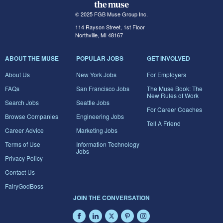
© 2025 FGB Muse Group Inc.
114 Rayson Street, 1st Floor
Northville, MI 48167
ABOUT THE MUSE
POPULAR JOBS
GET INVOLVED
About Us
New York Jobs
For Employers
FAQs
San Francisco Jobs
The Muse Book: The
New Rules of Work
Search Jobs
Seattle Jobs
For Career Coaches
Browse Companies
Engineering Jobs
Tell A Friend
Career Advice
Marketing Jobs
Terms of Use
Information Technology
Jobs
Privacy Policy
Contact Us
FairyGodBoss
JOIN THE CONVERSATION