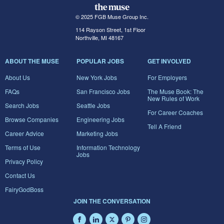
© 2025 FGB Muse Group Inc.
114 Rayson Street, 1st Floor
Northville, MI 48167
ABOUT THE MUSE
POPULAR JOBS
GET INVOLVED
About Us
New York Jobs
For Employers
FAQs
San Francisco Jobs
The Muse Book: The
New Rules of Work
Search Jobs
Seattle Jobs
For Career Coaches
Browse Companies
Engineering Jobs
Tell A Friend
Career Advice
Marketing Jobs
Terms of Use
Information Technology
Jobs
Privacy Policy
Contact Us
FairyGodBoss
JOIN THE CONVERSATION