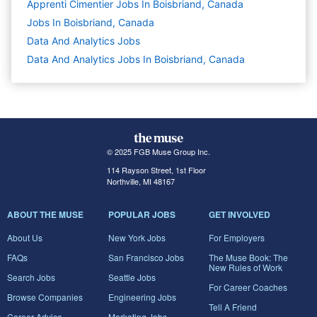
Apprenti Cimentier Jobs In Boisbriand, Canada
Jobs In Boisbriand, Canada
Data And Analytics
Jobs
Data And Analytics Jobs In Boisbriand, Canada
© 2025 FGB Muse Group Inc.
114 Rayson Street, 1st Floor
Northville, MI 48167
ABOUT THE MUSE
POPULAR JOBS
GET INVOLVED
About Us
New York Jobs
For Employers
FAQs
San Francisco Jobs
The Muse Book: The
New Rules of Work
Search Jobs
Seattle Jobs
For Career Coaches
Browse Companies
Engineering Jobs
Tell A Friend
Career Advice
Marketing Jobs