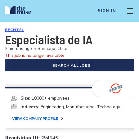
SIGN IN
BECHTEL
Especialista de IA
2 months ago
•
Santiago, Chile
This job is no longer available.
SEARCH ALL JOBS
Size:
10000+ employees
Industry:
Engineering, Manufacturing, Technology
VIEW COMPANY PROFILE
Requisition ID: 294145