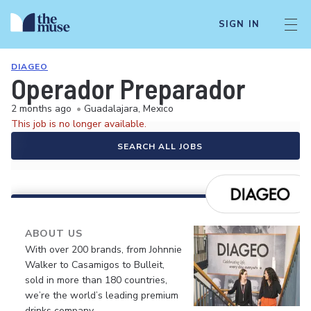
SIGN IN
DIAGEO
Operador Preparador
2 months ago
•
Guadalajara, Mexico
This job is no longer available.
SEARCH ALL JOBS
ABOUT US
With over 200 brands, from Johnnie
Walker to Casamigos to Bulleit,
sold in more than 180 countries,
we’re the world’s leading premium
drinks company.