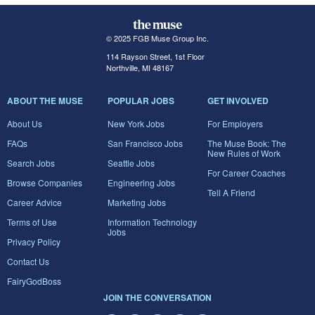
© 2025 FGB Muse Group Inc.
114 Rayson Street, 1st Floor
Northville, MI 48167
ABOUT THE MUSE
POPULAR JOBS
GET INVOLVED
About Us
New York Jobs
For Employers
FAQs
San Francisco Jobs
The Muse Book: The
New Rules of Work
Search Jobs
Seattle Jobs
For Career Coaches
Browse Companies
Engineering Jobs
Tell A Friend
Career Advice
Marketing Jobs
Terms of Use
Information Technology
Jobs
Privacy Policy
Contact Us
FairyGodBoss
JOIN THE CONVERSATION