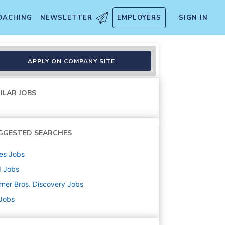
OACHING
NEWSLETTER
EMPLOYERS
SIGN IN
／事業開発担当）
APPLY ON COMPANY SITE
ILAR JOBS
GGESTED SEARCHES
es
Jobs
d
Jobs
ner Bros. Discovery
Jobs
 Jobs