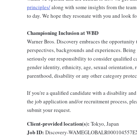
principles/
along with some insights from the team
to day. We hope they resonate with you and look fo
Championing Inclusion at WBD
Warner Bros. Discovery embraces the opportunity to
perspectives, backgrounds and experiences. Being
seriously our responsibility to consider qualified c
gender identity, ethnicity, age, sexual orientation, 
parenthood, disability or any other category protec
If you're a qualified candidate with a disability 
the job application and/or recruitment process, ple
submit your request.
Client-provided location(s):
Tokyo, Japan
Job ID:
Discovery-WAMEGLOBALR000104557