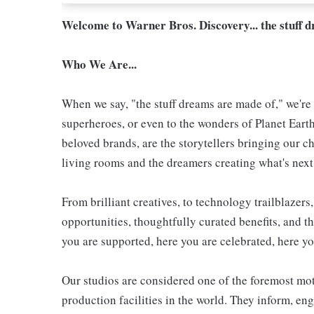
Welcome to Warner Bros. Discovery... the stuff 
Who We Are...
When we say, "the stuff dreams are made of," we're 
superheroes, or even to the wonders of Planet Eart
beloved brands, are the storytellers bringing our ch
living rooms and the dreamers creating what's next.
From brilliant creatives, to technology trailblazer
opportunities, thoughtfully curated benefits, and th
you are supported, here you are celebrated, here yo
Our studios are considered one of the foremost mot
production facilities in the world. They inform, en