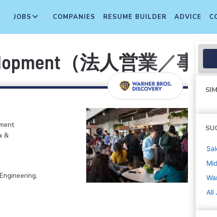
JOBS
COMPANIES
RESUME BUILDER
ADVICE
C
s Development（法人営業
SIM
nment
SU
a &
Sal
Mi
Engineering,
War
All