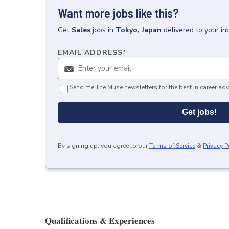
Want more jobs like this?
Get
Sales
jobs
in
Tokyo, Japan
delivered to your i
EMAIL ADDRESS
*
Send me The Muse newsletters for the best in career adv
Get jobs!
By signing up, you agree to our
Terms of Service
&
Privacy P
Qualifications & Experiences