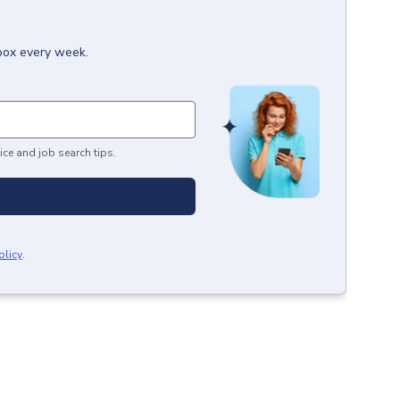
nbox every week.
ice and job search tips.
olicy
.