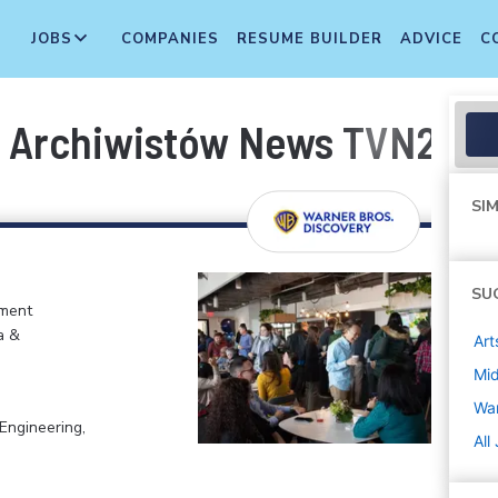
JOBS
COMPANIES
RESUME BUILDER
ADVICE
C
e Archiwistów News TVN24
SIM
SU
nment
a &
Art
Mi
War
Engineering,
All