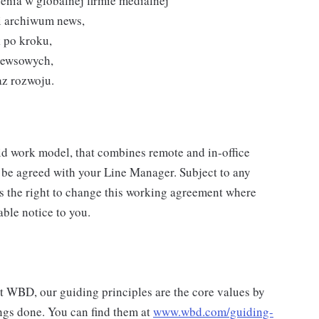
nia w globalnej firmie medialnej
 i archiwum news,
 po kroku,
newsowych,
az rozwoju.
id work model, that combines remote and in-office
 be agreed with your Line Manager. Subject to any
 the right to change this working agreement where
able notice to you.
at WBD, our guiding principles are the core values by
ngs done. You can find them at
www.wbd.com/guiding-