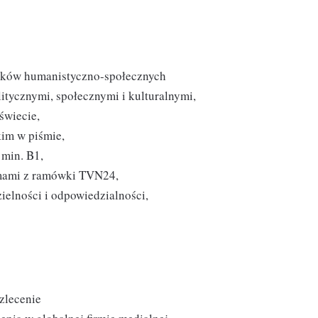
unków humanistyczno-społecznych
itycznymi, społecznymi i kulturalnymi,
świecie,
im w piśmie,
 min. B1,
amami z ramówki TVN24,
elności i odpowiedzialności,
zlecenie