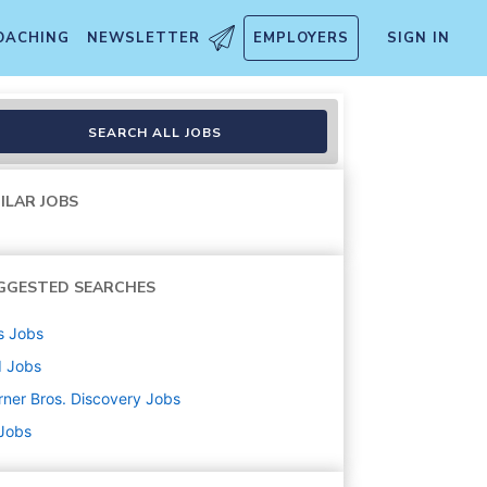
OACHING
NEWSLETTER
EMPLOYERS
SIGN IN
SEARCH ALL JOBS
ILAR JOBS
GGESTED SEARCHES
s
Jobs
d
Jobs
ner Bros. Discovery
Jobs
 Jobs