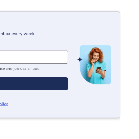
 inbox every week.
ice and job search tips.
olicy
.