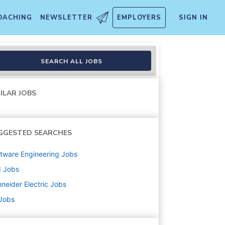
OACHING
NEWSLETTER
EMPLOYERS
SIGN IN
Ecole de commerce - F/H - G
SEARCH ALL JOBS
ILAR JOBS
GGESTED SEARCHES
tware Engineering
Jobs
d
Jobs
neider Electric
Jobs
 Jobs