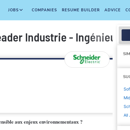
JOBS
COMPANIES
RESUME BUILDER
ADVICE
C
eader Industrie - Ingénieur/
SIM
SU
Sof
Mi
Sch
All
 sensible aux enjeux environnementaux ?