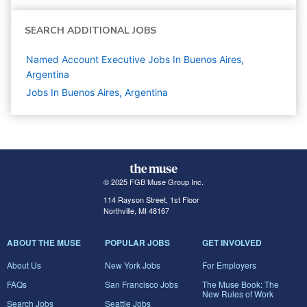
SEARCH ADDITIONAL JOBS
Named Account Executive Jobs In Buenos Aires,
Argentina
Jobs In Buenos Aires, Argentina
© 2025 FGB Muse Group Inc.
114 Rayson Street, 1st Floor
Northville, MI 48167
ABOUT THE MUSE
POPULAR JOBS
GET INVOLVED
About Us
New York Jobs
For Employers
FAQs
San Francisco Jobs
The Muse Book: The
New Rules of Work
Search Jobs
Seattle Jobs