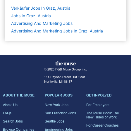
Verkäufer Jobs In Graz, Austria
Jobs In Graz, Austria
Advertising And Marketing
Jobs
Advertising And Marketing Jobs In Graz, Austria
© 2025 FGB Muse Group Inc.
114 Rayson Street, 1st Floor
Northville, MI 48167
ABOUT THE MUSE
POPULAR JOBS
GET INVOLVED
About Us
New York Jobs
For Employers
FAQs
San Francisco Jobs
The Muse Book: The
New Rules of Work
Search Jobs
Seattle Jobs
For Career Coaches
Browse Companies
Engineering Jobs