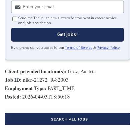
Send me The Muse newsletters for the best in career advice
and job search tips.
Get jobs!
By signing up, you agree to our
Terms of Service
&
Privacy Policy
.
Client-provided location(s):
Graz, Austria
Job ID:
nike-21272_R-82003
Employment Type:
PART_TIME
Posted:
2026-04-03T18:50:18
SEARCH ALL JOBS