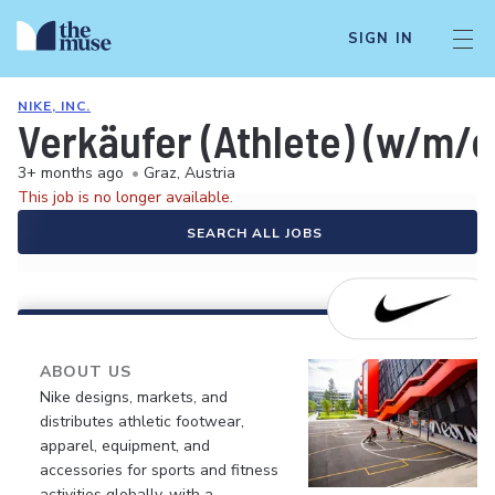
SIGN IN
NIKE, INC.
Verkäufer (Athlete) (w/m/d
3+ months ago
•
Graz, Austria
This job is no longer available.
SEARCH ALL JOBS
ABOUT US
Nike designs, markets, and
distributes athletic footwear,
apparel, equipment, and
accessories for sports and fitness
activities globally, with a