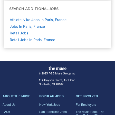
SEARCH ADDITIONAL JOBS
Athlete Nike Jobs In Paris, France
Jobs In Paris, France
Retail
Jobs
Retail Jobs In Paris, France
© 2025 FGB Muse Group Inc.
114 Rayson Street, 1st Floor
Northville, MI 48167
ABOUT THE MUSE
POPULAR JOBS
GET INVOLVED
About Us
New York Jobs
For Employers
FAQs
San Francisco Jobs
The Muse Book: The