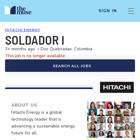
SIGN IN
HITACHI ENERGY
SOLDADOR I
3+ months ago
•
Dos Quebradas, Colombia
This job is no longer available.
SEARCH ALL JOBS
ABOUT US
Hitachi Energy is a global
technology leader that is
advancing a sustainable energy
future for all.