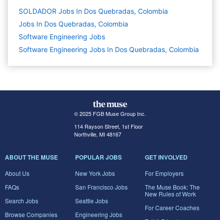
SOLDADOR Jobs In Dos Quebradas, Colombia
Jobs In Dos Quebradas, Colombia
Software Engineering
Jobs
Software Engineering Jobs In Dos Quebradas, Colombia
© 2025 FGB Muse Group Inc.
114 Rayson Street, 1st Floor
Northville, MI 48167
ABOUT THE MUSE
POPULAR JOBS
GET INVOLVED
About Us
New York Jobs
For Employers
FAQs
San Francisco Jobs
The Muse Book: The
New Rules of Work
Search Jobs
Seattle Jobs
For Career Coaches
Browse Companies
Engineering Jobs