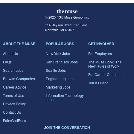
© 2025 FGB Muse Group Inc.
114 Rayson Street, 1st Floor
Northville, MI 48167
ABOUT THE MUSE
POPULAR JOBS
GET INVOLVED
About Us
New York Jobs
For Employers
FAQs
San Francisco Jobs
The Muse Book: The
New Rules of Work
Search Jobs
Seattle Jobs
For Career Coaches
Browse Companies
Engineering Jobs
Tell A Friend
Career Advice
Marketing Jobs
Terms of Use
Information Technology
Jobs
Privacy Policy
Contact Us
FairyGodBoss
JOIN THE CONVERSATION