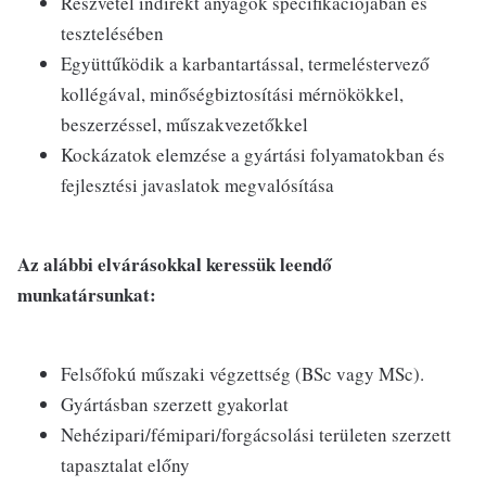
Részvétel indirekt anyagok specifikációjában és
tesztelésében
Együttűködik a karbantartással, termeléstervező
kollégával, minőségbiztosítási mérnökökkel,
beszerzéssel, műszakvezetőkkel
Kockázatok elemzése a gyártási folyamatokban és
fejlesztési javaslatok megvalósítása
Az alábbi elvárásokkal keressük leendő
munkatársunkat:
Felsőfokú műszaki végzettség (BSc vagy MSc).
Gyártásban szerzett gyakorlat
Nehézipari/fémipari/forgácsolási területen szerzett
tapasztalat előny