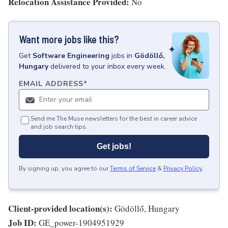
Relocation Assistance Provided:
No
Want more jobs like this?
Get
Software Engineering
jobs
in
Gödöllő,
Hungary
delivered to your inbox every week.
EMAIL ADDRESS
*
Send me The Muse newsletters for the best in career advice
and job search tips.
Get jobs!
By signing up, you agree to our
Terms of Service
&
Privacy Policy
.
Client-provided location(s):
Gödöllő, Hungary
Job ID:
GE_power-1904951929