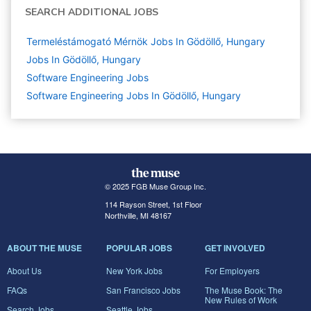
SEARCH ADDITIONAL JOBS
Termeléstámogató Mérnök Jobs In Gödöllő, Hungary
Jobs In Gödöllő, Hungary
Software Engineering
Jobs
Software Engineering Jobs In Gödöllő, Hungary
© 2025 FGB Muse Group Inc.
114 Rayson Street, 1st Floor
Northville, MI 48167
ABOUT THE MUSE
POPULAR JOBS
GET INVOLVED
About Us
New York Jobs
For Employers
FAQs
San Francisco Jobs
The Muse Book: The
New Rules of Work
Search Jobs
Seattle Jobs