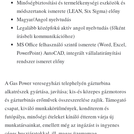
Minőségbiztosítási és termelékenységi eszközök és
módszertanok ismerete (LEAN, Six Sigma) előny
Magyar/Angol nyelvtudás
Legalább középfokú aktív angol nyelvtudás (főként
írásbeli kommunikációhoz)
MS Office felhasználó szintű ismerete (Word, Excel,
PowerPoint) AutoCAD, integrált vállalatirányítási
rendszer ismeret előny
A Gas Power veresegyházi telephelyén gázturbina
alkatrészek gyártása, javítása; kis-és közepes gázmotoros
és gázturbinás erőművek összeszerelése zajlik. Támogató
csapat, kiváló munkakörülmények, konditerem és
futópálya, minőségi ételeket kínáló étterem várja új
munkatársainkat, emellett még az ingázást is ingyenes
céges buszjáratokkal, ill. magas üzemanyag