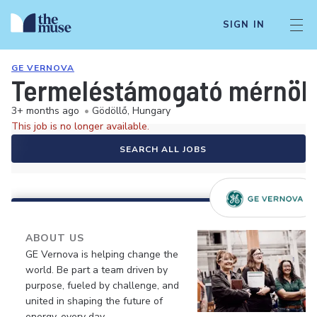
SIGN IN
GE VERNOVA
Termeléstámogató mérnök 
3+ months ago
•
Gödöllő, Hungary
This job is no longer available.
SEARCH ALL JOBS
ABOUT US
GE Vernova is helping change the
world. Be part a team driven by
purpose, fueled by challenge, and
united in shaping the future of
energy, every day.