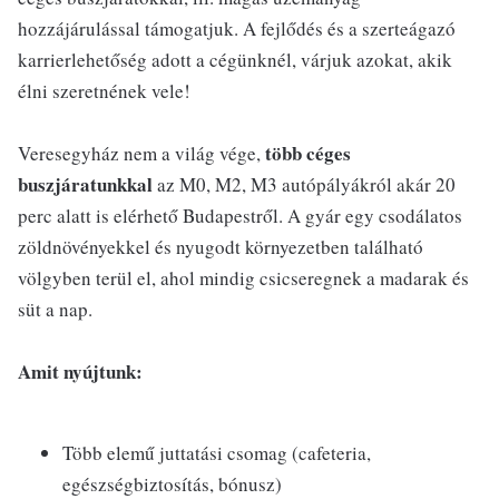
hozzájárulással támogatjuk. A fejlődés és a szerteágazó
karrierlehetőség adott a cégünknél, várjuk azokat, akik
élni szeretnének vele!
több céges
Veresegyház nem a világ vége,
buszjáratunkkal
az M0, M2, M3 autópályákról akár 20
perc alatt is elérhető Budapestről. A gyár egy csodálatos
zöldnövényekkel és nyugodt környezetben található
völgyben terül el, ahol mindig csicseregnek a madarak és
süt a nap.
Amit nyújtunk:
Több elemű juttatási csomag (cafeteria,
egészségbiztosítás, bónusz)