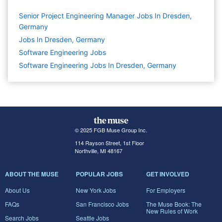
Senior Project Engineering Manager Jobs In Dresden,
Germany
Jobs In Dresden, Germany
Software Engineering
Jobs
Software Engineering Jobs In Dresden, Germany
© 2025 FGB Muse Group Inc.
114 Rayson Street, 1st Floor
Northville, MI 48167
ABOUT THE MUSE
POPULAR JOBS
GET INVOLVED
About Us
New York Jobs
For Employers
FAQs
San Francisco Jobs
The Muse Book: The
New Rules of Work
Search Jobs
Seattle Jobs