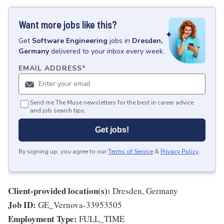
Want more jobs like this?
Get
Software Engineering
jobs
in
Dresden,
Germany
delivered to your inbox every week.
EMAIL ADDRESS
*
Send me The Muse newsletters for the best in career advice
and job search tips.
Get jobs!
By signing up, you agree to our
Terms of Service
&
Privacy Policy
.
Client-provided location(s):
Dresden, Germany
Job ID:
GE_Vernova-33953505
Employment Type:
FULL_TIME