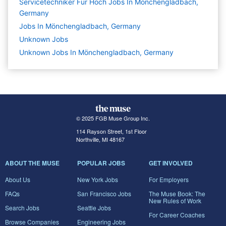
Servicetechniker Für Hoch Jobs In Mönchengladbach,
Germany
Jobs In Mönchengladbach, Germany
Unknown
Jobs
Unknown Jobs In Mönchengladbach, Germany
© 2025 FGB Muse Group Inc.
114 Rayson Street, 1st Floor
Northville, MI 48167
ABOUT THE MUSE
POPULAR JOBS
GET INVOLVED
About Us
New York Jobs
For Employers
FAQs
San Francisco Jobs
The Muse Book: The
New Rules of Work
Search Jobs
Seattle Jobs
For Career Coaches
Browse Companies
Engineering Jobs