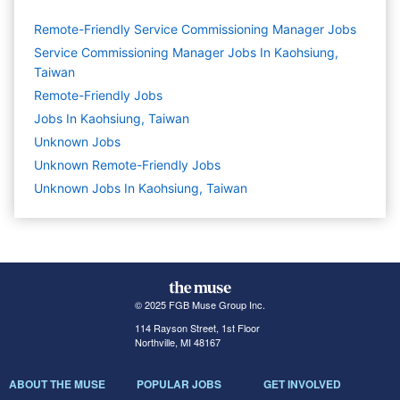
Remote-Friendly Service Commissioning Manager Jobs
Service Commissioning Manager Jobs In Kaohsiung,
Taiwan
Remote-Friendly Jobs
Jobs In Kaohsiung, Taiwan
Unknown
Jobs
Unknown Remote-Friendly Jobs
Unknown Jobs In Kaohsiung, Taiwan
© 2025 FGB Muse Group Inc.
114 Rayson Street, 1st Floor
Northville, MI 48167
ABOUT THE MUSE
POPULAR JOBS
GET INVOLVED