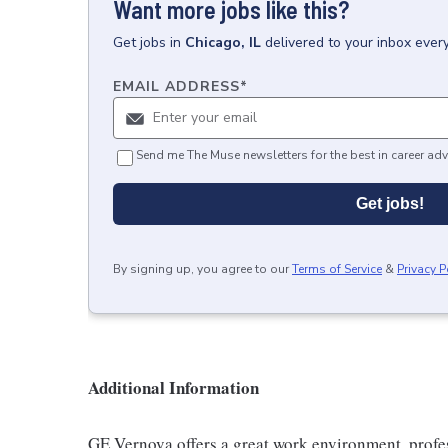
Want more jobs like this?
Get
jobs
in
Chicago, IL
delivered to your inbox ever
EMAIL ADDRESS
*
Send me The Muse newsletters for the best in career adv
Get jobs!
By signing up, you agree to our
Terms of Service
&
Privacy P
Additional Information
GE Vernova offers a great work environment, profe