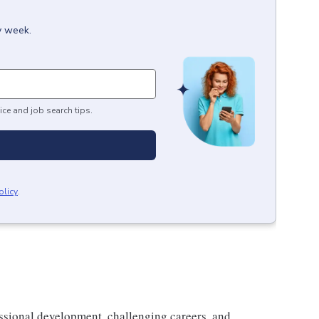
y week.
ice and job search tips.
olicy
.
ssional development, challenging careers, and