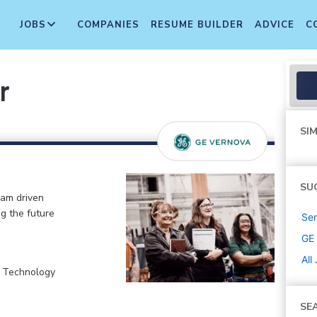
JOBS
COMPANIES
RESUME BUILDER
ADVICE
C
r
SIM
SU
eam driven
ng the future
Sen
GE
All
, Technology
SE