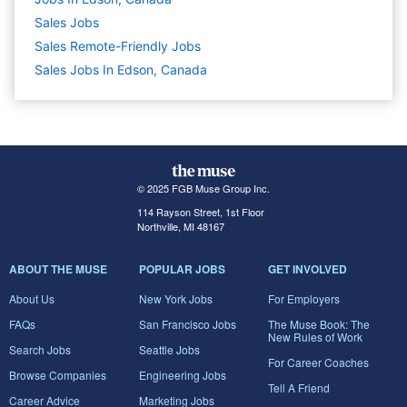
Sales
Jobs
Sales Remote-Friendly Jobs
Sales Jobs In Edson, Canada
© 2025 FGB Muse Group Inc.
114 Rayson Street, 1st Floor
Northville, MI 48167
ABOUT THE MUSE
POPULAR JOBS
GET INVOLVED
About Us
New York Jobs
For Employers
FAQs
San Francisco Jobs
The Muse Book: The
New Rules of Work
Search Jobs
Seattle Jobs
For Career Coaches
Browse Companies
Engineering Jobs
Tell A Friend
Career Advice
Marketing Jobs