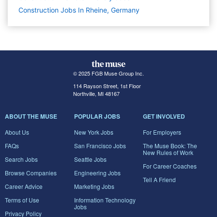
Construction Jobs In Rheine, Germany
© 2025 FGB Muse Group Inc.
114 Rayson Street, 1st Floor
Northville, MI 48167
ABOUT THE MUSE
POPULAR JOBS
GET INVOLVED
About Us
New York Jobs
For Employers
FAQs
San Francisco Jobs
The Muse Book: The
New Rules of Work
Search Jobs
Seattle Jobs
For Career Coaches
Browse Companies
Engineering Jobs
Tell A Friend
Career Advice
Marketing Jobs
Terms of Use
Information Technology
Jobs
Privacy Policy