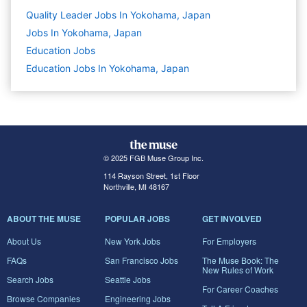
Quality Leader Jobs In Yokohama, Japan
Jobs In Yokohama, Japan
Education
Jobs
Education Jobs In Yokohama, Japan
© 2025 FGB Muse Group Inc.
114 Rayson Street, 1st Floor
Northville, MI 48167
ABOUT THE MUSE
POPULAR JOBS
GET INVOLVED
About Us
New York Jobs
For Employers
FAQs
San Francisco Jobs
The Muse Book: The
New Rules of Work
Search Jobs
Seattle Jobs
For Career Coaches
Browse Companies
Engineering Jobs