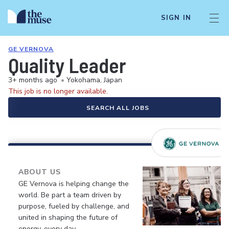
SIGN IN
GE VERNOVA
Quality Leader
3+ months ago
•
Yokohama, Japan
This job is no longer available.
SEARCH ALL JOBS
ABOUT US
GE Vernova is helping change the
world. Be part a team driven by
purpose, fueled by challenge, and
united in shaping the future of
energy, every day.