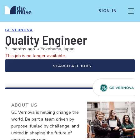
SIGN IN
GE VERNOVA
Quality Engineer
3+ months ago
•
Yokohama, Japan
This job is no longer available.
SEARCH ALL JOBS
ABOUT US
GE Vernova is helping change the
world. Be part a team driven by
purpose, fueled by challenge, and
united in shaping the future of
energy, every day.