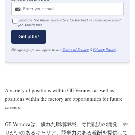
Send me The Muse newsletters for the best in career advice and
job search tips.
Get jobs!
By signing up, you agree to our
Terms of Service
&
Privacy Policy
.
A variety of positions within GE Vernova as well as
positions within the factory are opportunities for future
careers.
GE Vernovaは、優れた職場環境、専門能力の開発、や
りがいのあるキャリア、競争力のある報酬を提供して