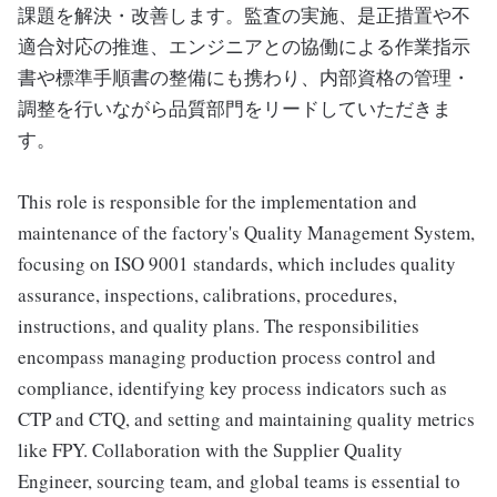
課題を解決・改善します。監査の実施、是正措置や不
適合対応の推進、エンジニアとの協働による作業指示
書や標準手順書の整備にも携わり、内部資格の管理・
調整を行いながら品質部門をリードしていただきま
す。
This role is responsible for the implementation and
maintenance of the factory's Quality Management System,
focusing on ISO 9001 standards, which includes quality
assurance, inspections, calibrations, procedures,
instructions, and quality plans. The responsibilities
encompass managing production process control and
compliance, identifying key process indicators such as
CTP and CTQ, and setting and maintaining quality metrics
like FPY. Collaboration with the Supplier Quality
Engineer, sourcing team, and global teams is essential to