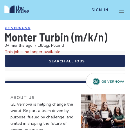
SIGN IN
GE VERNOVA
Monter Turbin (m/k/n)
3+ months ago
•
Elbląg, Poland
This job is no longer available.
SEARCH ALL JOBS
ABOUT US
GE Vernova is helping change the
world. Be part a team driven by
purpose, fueled by challenge, and
united in shaping the future of
energy, every day.