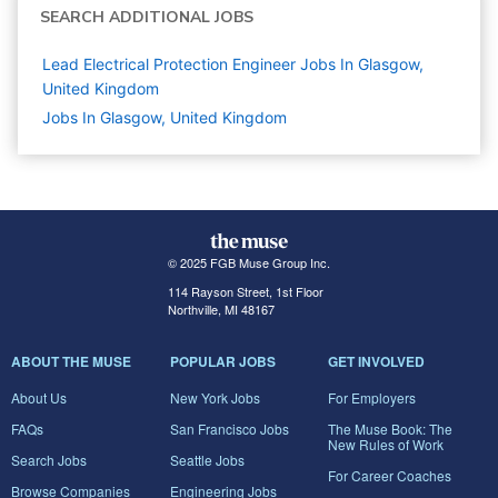
SEARCH ADDITIONAL JOBS
Lead Electrical Protection Engineer Jobs In Glasgow,
United Kingdom
Jobs In Glasgow, United Kingdom
© 2025 FGB Muse Group Inc.
114 Rayson Street, 1st Floor
Northville, MI 48167
ABOUT THE MUSE
POPULAR JOBS
GET INVOLVED
About Us
New York Jobs
For Employers
FAQs
San Francisco Jobs
The Muse Book: The
New Rules of Work
Search Jobs
Seattle Jobs
For Career Coaches
Browse Companies
Engineering Jobs