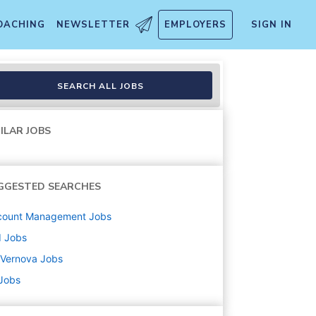
OACHING
NEWSLETTER
EMPLOYERS
SIGN IN
ation H/F
SEARCH ALL JOBS
ILAR JOBS
GGESTED SEARCHES
count Management
Jobs
d
Jobs
 Vernova
Jobs
 Jobs