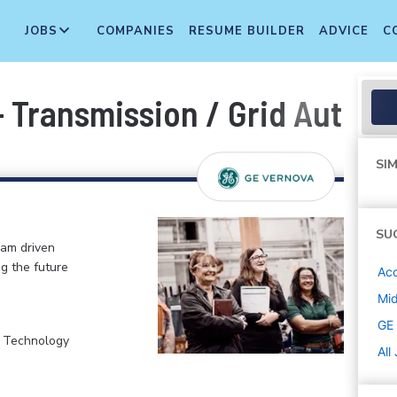
JOBS
COMPANIES
RESUME BUILDER
ADVICE
C
 Transmission / Grid Autom
SIM
SU
eam driven
ng the future
Ac
Mi
GE
, Technology
All