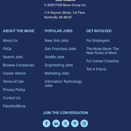
© 2025 FGB Muse Group Inc.
114 Rayson Street, 1st Floor
Northville, MI 48167
ABOUT THE MUSE
POPULAR JOBS
GET INVOLVED
About Us
New York Jobs
For Employers
FAQs
San Francisco Jobs
The Muse Book: The
New Rules of Work
Search Jobs
Seattle Jobs
For Career Coaches
Browse Companies
Engineering Jobs
Tell A Friend
Career Advice
Marketing Jobs
Terms of Use
Information Technology
Jobs
Privacy Policy
Contact Us
FairyGodBoss
JOIN THE CONVERSATION