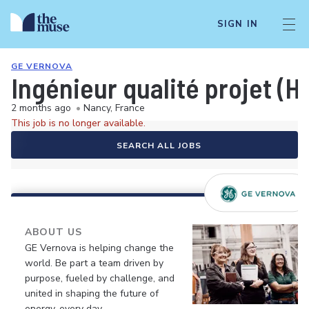
SIGN IN
GE VERNOVA
Ingénieur qualité projet (H
2 months ago
•
Nancy, France
This job is no longer available.
SEARCH ALL JOBS
ABOUT US
GE Vernova is helping change the
world. Be part a team driven by
purpose, fueled by challenge, and
united in shaping the future of
energy, every day.